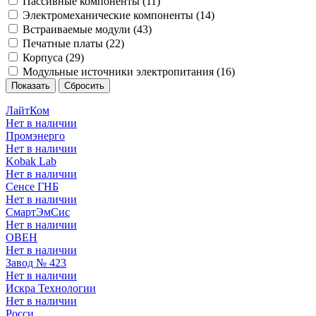
Пассивные компоненты (
11
)
Электромеханические компоненты (
14
)
Встраиваемые модули (
43
)
Печатные платы (
22
)
Корпуса (
29
)
Модульные источники электропитания (
16
)
ЛайтКом
Нет в наличии
Промэнерго
Нет в наличии
Kobak Lab
Нет в наличии
Сенсе ГНБ
Нет в наличии
СмартЭмСис
Нет в наличии
ОВЕН
Нет в наличии
Завод № 423
Нет в наличии
Искра Технологии
Нет в наличии
Росси