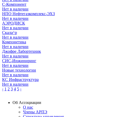
С-Компонент
Нет в наличии
НПО Нефтегазкомплекс-ЭХЗ
Нет в наличии
АЭРОДИСК
Нет в наличии
Скала^р
Нет в наличии
Компонетика
Нет в наличии
Джофре Лабортехник
Нет в наличии
СИС-Инжиниринг
Нет в наличии
Новые технологии
Нет в наличии
КС Инфраструктура
Нет в наличии
‹
1
2
3
4
5
›
Об Ассоциации
О нас
Члены АРПЭ
Структура управления