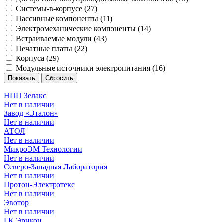
Системы-в-корпусе (
27
)
Пассивные компоненты (
11
)
Электромеханические компоненты (
14
)
Встраиваемые модули (
43
)
Печатные платы (
22
)
Корпуса (
29
)
Модульные источники электропитания (
16
)
НПП Зелакс
Нет в наличии
Завод «Эталон»
Нет в наличии
АТОЛ
Нет в наличии
МикроЭМ Технологии
Нет в наличии
Северо-Западная Лаборатория
Нет в наличии
Протон-Электротекс
Нет в наличии
Эвотор
Нет в наличии
ГК Эрикон