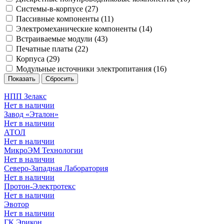
Системы-в-корпусе (
27
)
Пассивные компоненты (
11
)
Электромеханические компоненты (
14
)
Встраиваемые модули (
43
)
Печатные платы (
22
)
Корпуса (
29
)
Модульные источники электропитания (
16
)
НПП Зелакс
Нет в наличии
Завод «Эталон»
Нет в наличии
АТОЛ
Нет в наличии
МикроЭМ Технологии
Нет в наличии
Северо-Западная Лаборатория
Нет в наличии
Протон-Электротекс
Нет в наличии
Эвотор
Нет в наличии
ГК Эрикон