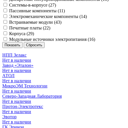
Системы-в-корпусе (
27
)
Пассивные компоненты (
11
)
Электромеханические компоненты (
14
)
Встраиваемые модули (
43
)
Печатные платы (
22
)
Корпуса (
29
)
Модульные источники электропитания (
16
)
НПП Зелакс
Нет в наличии
Завод «Эталон»
Нет в наличии
АТОЛ
Нет в наличии
МикроЭМ Технологии
Нет в наличии
Северо-Западная Лаборатория
Нет в наличии
Протон-Электротекс
Нет в наличии
Эвотор
Нет в наличии
ГК Эрикон