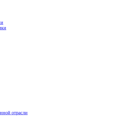
ии
ики
онной отрасли