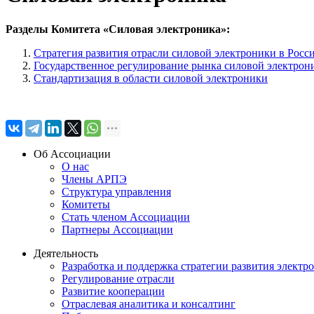
Разделы Комитета «Силовая электроника»:
Стратегия развития отрасли силовой электроники в Росс
Государственное регулирование рынка силовой электрон
Стандартизация в области силовой электроники
Об Ассоциации
О нас
Члены АРПЭ
Структура управления
Комитеты
Стать членом Ассоциации
Партнеры Ассоциации
Деятельность
Разработка и поддержка стратегии развития электр
Регулирование отрасли
Развитие кооперации
Отраслевая аналитика и консалтинг