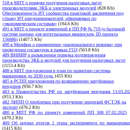
518 в МПТ о порядке получения налоговых льгот
производителями ЭКБ и электронных модулей
(828 Kb)
Обеспокоенность ИТ сообщества практикой заключения под
стражу ИТ-предпринимателей, обвиняемых по
«экономическим составам»
(194.6 Kb)
491 в МПТ о проекте изменений в ПП РФ № 719 (о балльной
системе оценки для интегральных микросхем, ID проекта
156886)
(1407.5 Kb)
490 в Минфин о применении «национального режима» при
проведении госзакупок в рамках ГОЗ
(563.8 Kb)
489 ВНИИР о разъяснении порядка подтверждения
производства ЭКБ и модулей для получения налоговых льгот
(1153.4 Kb)
488 в МПТ предложения в план по развитию системы
маркировки до 2030 года.
(455 Kb)
485 в РСПП предложения по возвращению зарубежных
вендоров
(950.7 Kb)
483_в_Правительство_РФ_по_зарубежным_вендорам_13.03.20
(953.3 Kb)
482 ДИПП О проблемах при получении лицензий ФСТЭК на
экспорт
(470.2 Kb)
480_в_МПТ_РФ_по_проекту_изменений_ПП_308_07.02.2025
(479.2 Kb)
469_Об_оценке_итогов_1_этапа_эксперимента_по_маркировке
(1415 Kb)