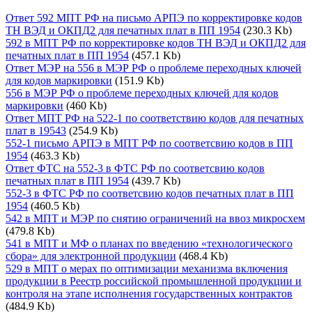
Ответ 592 МПТ РФ на письмо АРПЭ по корректировке кодов
ТН ВЭД и ОКПД2 для печатных плат в ПП 1954
(230.3 Kb)
592 в МПТ РФ по корректировке кодов ТН ВЭД и ОКПД2 для
печатных плат в ПП 1954
(457.1 Kb)
Ответ МЭР на 556 в МЭР РФ о проблеме переходных ключей
для кодов маркировки
(151.9 Kb)
556 в МЭР РФ о проблеме переходных ключей для кодов
маркировки
(460 Kb)
Ответ МПТ РФ на 522-1 по соответствию кодов для печатных
плат в 19543
(254.9 Kb)
552-1 письмо АРПЭ в МПТ РФ по соответсвию кодов в ПП
1954
(463.3 Kb)
Ответ ФТС на 552-3 в ФТС РФ по соответсвию кодов
печатных плат в ПП 1954
(439.7 Kb)
552-3 в ФТС РФ по соответсвию кодов печатных плат в ПП
1954
(460.5 Kb)
542 в МПТ и МЭР по снятию ограничений на ввоз микросхем
(479.8 Kb)
541 в МПТ и МФ о планах по введению «технологического
сбора» для электронной продукции
(468.4 Kb)
529 в МПТ о мерах по оптимизации механизма включения
продукции в Реестр российской промышленной продукции и
контроля на этапе исполнения государственных контрактов
(484.9 Kb)