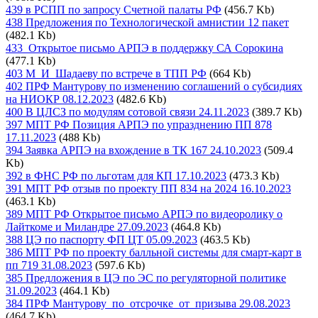
439 в РСПП по запросу Счетной палаты РФ
(456.7 Kb)
438 Предложения по Технологической амнистии 12 пакет
(482.1 Kb)
433_Открытое письмо АРПЭ в поддержку СА Сорокина
(477.1 Kb)
403 М_И_Шадаеву по встрече в ТПП РФ
(664 Kb)
402 ПРФ Мантурову по изменению соглашений о субсидиях
на НИОКР 08.12.2023
(482.6 Kb)
400 В ЦЛСЗ по модулям сотовой связи 24.11.2023
(389.7 Kb)
397 МПТ РФ Позиция АРПЭ по упразднению ПП 878
17.11.2023
(488 Kb)
394 Заявка АРПЭ на вхождение в ТК 167 24.10.2023
(509.4
Kb)
392 в ФНС РФ по льготам для КП 17.10.2023
(473.3 Kb)
391 МПТ РФ отзыв по проекту ПП 834 на 2024 16.10.2023
(463.1 Kb)
389 МПТ РФ Открытое письмо АРПЭ по видеоролику о
Лайткоме и Миландре 27.09.2023
(464.8 Kb)
388 ЦЭ по паспорту ФП ЦТ 05.09.2023
(463.5 Kb)
386 МПТ РФ по проекту балльной системы для смарт-карт в
пп 719 31.08.2023
(597.6 Kb)
385 Предложения в ЦЭ по ЭС по регуляторной политике
31.09.2023
(464.1 Kb)
384 ПРФ Мантурову_по_отсрочке_от_призыва 29.08.2023
(464.7 Kb)