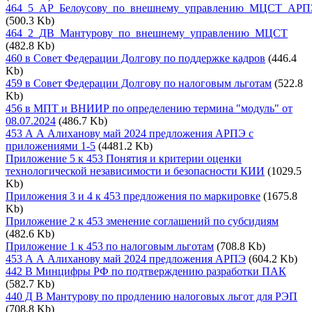
464_5_АР_Белоусову_по_внешнему_управлению_МЦСТ_А
(500.3 Kb)
464_2_ДВ_Мантурову_по_внешнему_управлению_МЦСТ
(482.8 Kb)
460 в Совет Федерации Долгову по поддержке кадров
(446.4
Kb)
459 в Совет Федерации Долгову по налоговым льготам
(522.8
Kb)
456 в МПТ и ВНИИР по определению термина "модуль" от
08.07.2024
(486.7 Kb)
453 А А Алиханову май 2024 предложения АРПЭ с
приложениями 1-5
(4481.2 Kb)
Приложение 5 к 453 Понятия и критерии оценки
технологической независимости и безопасности КИИ
(1029.5
Kb)
Приложения 3 и 4 к 453 предложения по маркировке
(1675.8
Kb)
Приложение 2 к 453 зменение соглашений по субсидиям
(482.6 Kb)
Приложение 1 к 453 по налоговым льготам
(708.8 Kb)
453 А А Алиханову май 2024 предложения АРПЭ
(604.2 Kb)
442 В Минцифры РФ по подтверждению разработки ПАК
(582.7 Kb)
440 Д В Мантурову по продлению налоговых льгот для РЭП
(708.8 Kb)