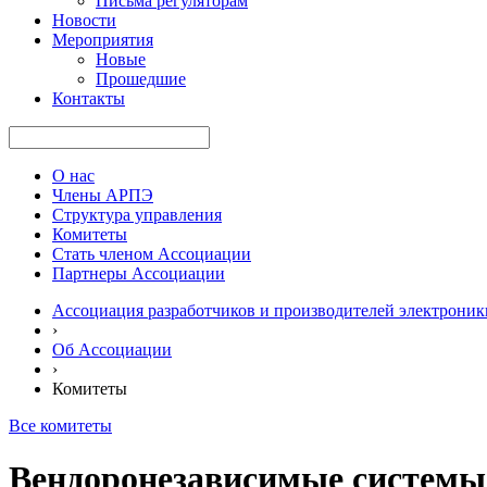
Письма регуляторам
Новости
Мероприятия
Новые
Прошедшие
Контакты
О нас
Члены АРПЭ
Структура управления
Комитеты
Стать членом Ассоциации
Партнеры Ассоциации
Ассоциация разработчиков и производителей электроник
›
Об Ассоциации
›
Комитеты
Все комитеты
Вендоронезависимые системы