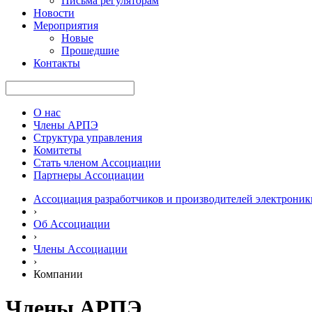
Письма регуляторам
Новости
Мероприятия
Новые
Прошедшие
Контакты
О нас
Члены АРПЭ
Структура управления
Комитеты
Стать членом Ассоциации
Партнеры Ассоциации
Ассоциация разработчиков и производителей электроник
›
Об Ассоциации
›
Члены Ассоциации
›
Компании
Члены АРПЭ