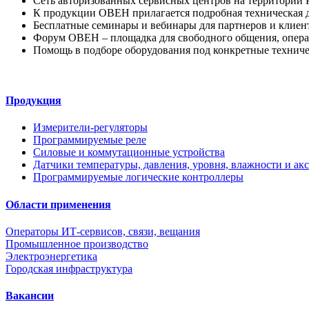
Сеть авторизованных сервисных центров на территории 
К продукции ОВЕН прилагается подробная техническая 
Бесплатные семинары и вебинары для партнеров и клиен
Форум ОВЕН – площадка для свободного общения, опера
Помощь в подборе оборудования под конкретные техничес
Продукция
Измерители-регуляторы
Программируемые реле
Силовые и коммутационные устройства
Датчики температуры, давления, уровня, влажности и ак
Программируемые логические контроллеры
Области применения
Операторы ИТ-сервисов, связи, вещания
Промышленное производство
Электроэнергетика
Городская инфраструктура
Вакансии