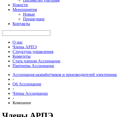
Письма регуляторам
Новости
Мероприятия
Новые
Прошедшие
Контакты
О нас
Члены АРПЭ
Структура управления
Комитеты
Стать членом Ассоциации
Партнеры Ассоциации
Ассоциация разработчиков и производителей электроник
›
Об Ассоциации
›
Члены Ассоциации
›
Компании
Члены АРПЭ