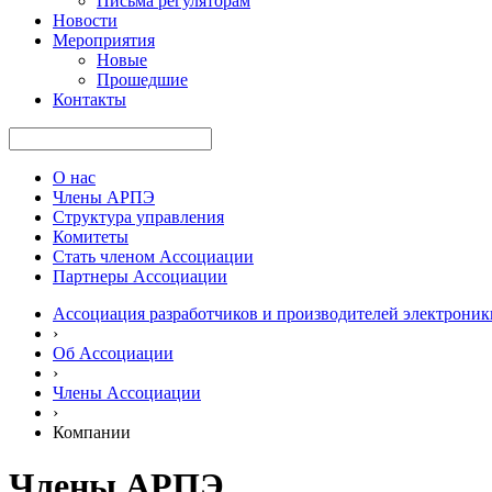
Письма регуляторам
Новости
Мероприятия
Новые
Прошедшие
Контакты
О нас
Члены АРПЭ
Структура управления
Комитеты
Стать членом Ассоциации
Партнеры Ассоциации
Ассоциация разработчиков и производителей электроник
›
Об Ассоциации
›
Члены Ассоциации
›
Компании
Члены АРПЭ