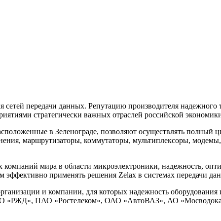
я сетей передачи данных. Репутацию производителя надежного 
приятиями стратегически важных отраслей российской экономик
расположенные в Зеленограде, позволяют осуществлять полный 
нения, маршрутизаторы, коммутаторы, мультиплексоры, модемы, 
компаний мира в области микроэлектроники, надежность, оптим
м эффективно применять решения Zelax в системах передачи да
 организации и компании, для которых надежность оборудовани
АО «РЖД», ПАО «Ростелеком», ОАО «АвтоВАЗ», АО «Мосводокан