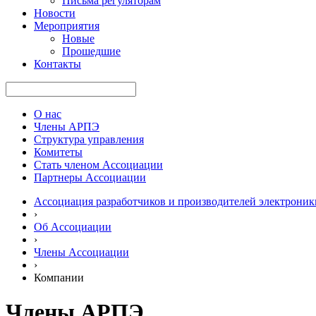
Письма регуляторам
Новости
Мероприятия
Новые
Прошедшие
Контакты
О нас
Члены АРПЭ
Структура управления
Комитеты
Стать членом Ассоциации
Партнеры Ассоциации
Ассоциация разработчиков и производителей электроник
›
Об Ассоциации
›
Члены Ассоциации
›
Компании
Члены АРПЭ