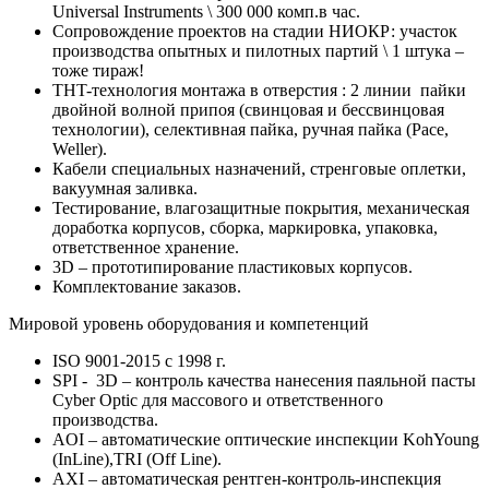
Universal Instruments \ 300 000 комп.в час.
Сопровождение проектов на стадии НИОКР: участок
производства опытных и пилотных партий \ 1 штука –
тоже тираж!
THT-технология монтажа в отверстия : 2 линии пайки
двойной волной припоя (свинцовая и бессвинцовая
технологии), селективная пайка, ручная пайка (Pace,
Weller).
Кабели специальных назначений, стренговые оплетки,
вакуумная заливка.
Тестирование, влагозащитные покрытия, механическая
доработка корпусов, сборка, маркировка, упаковка,
ответственное хранение.
3D – прототипирование пластиковых корпусов.
Комплектование заказов.
Мировой уровень оборудования и компетенций
ISO 9001-2015 с 1998 г.
SPI - 3D – контроль качества нанесения паяльной пасты
Cyber Optic для массового и ответственного
производства.
AOI – автоматические оптические инспекции KohYoung
(InLine),TRI (Off Line).
AXI – автоматическая рентген-контроль-инспекция