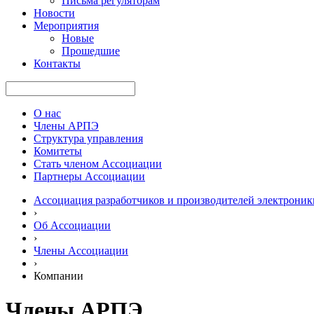
Письма регуляторам
Новости
Мероприятия
Новые
Прошедшие
Контакты
О нас
Члены АРПЭ
Структура управления
Комитеты
Стать членом Ассоциации
Партнеры Ассоциации
Ассоциация разработчиков и производителей электроник
›
Об Ассоциации
›
Члены Ассоциации
›
Компании
Члены АРПЭ