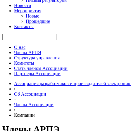
Письма регуляторам
Новости
Мероприятия
Новые
Прошедшие
Контакты
О нас
Члены АРПЭ
Структура управления
Комитеты
Стать членом Ассоциации
Партнеры Ассоциации
Ассоциация разработчиков и производителей электроник
›
Об Ассоциации
›
Члены Ассоциации
›
Компании
Члены АРПЭ