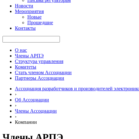
Письма регуляторам
Новости
Мероприятия
Новые
Прошедшие
Контакты
О нас
Члены АРПЭ
Структура управления
Комитеты
Стать членом Ассоциации
Партнеры Ассоциации
Ассоциация разработчиков и производителей электроник
›
Об Ассоциации
›
Члены Ассоциации
›
Компании
Члены АРПЭ