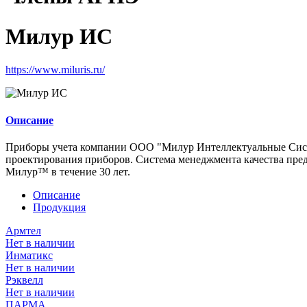
Милур ИС
https://www.miluris.ru/
Описание
Приборы учета компании ООО "Милур Интеллектуальные Систем
проектирования приборов. Система менеджмента качества пред
Милур™ в течение 30 лет.
Описание
Продукция
Армтел
Нет в наличии
Инматикс
Нет в наличии
Рэквелл
Нет в наличии
ПАРМА