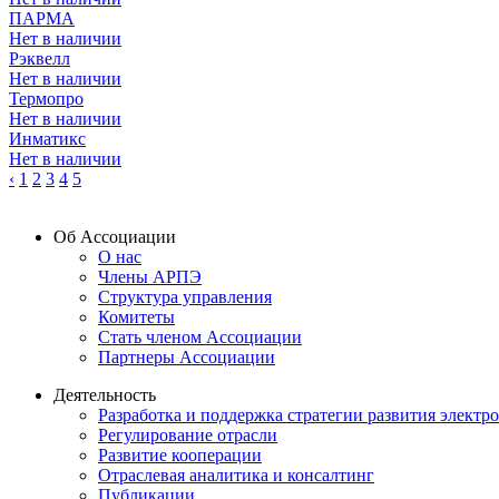
ПАРМА
Нет в наличии
Рэквелл
Нет в наличии
Термопро
Нет в наличии
Инматикс
Нет в наличии
‹
1
2
3
4
5
Об Ассоциации
О нас
Члены АРПЭ
Структура управления
Комитеты
Стать членом Ассоциации
Партнеры Ассоциации
Деятельность
Разработка и поддержка стратегии развития электр
Регулирование отрасли
Развитие кооперации
Отраслевая аналитика и консалтинг
Публикации