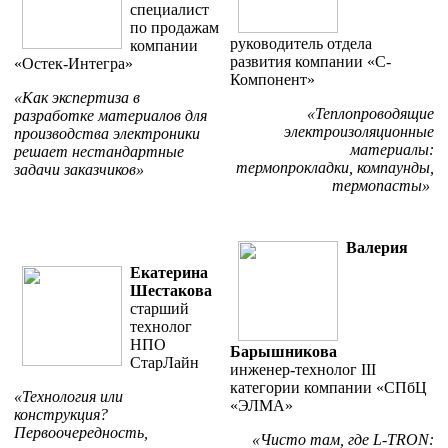
специалист
по продажам
руководитель отдела
компании
развития компании «С-
«Остек-Интегра»
Компонент»
«Как экспертиза в
«Теплопроводящие
разработке материалов для
электроизоляционные
производства электроники
материалы:
решает нестандартные
термопрокладки, компаунды,
задачи заказчиков»
термопасты»
Валерия
Екатерина
Шестакова
старший
технолог
НПО
Барышникова
СтарЛайн
инженер-технолог III
категории компании «СПбЦ
«Технология или
«ЭЛМА»
конструкция?
Первоочередность,
«Чисто там, где L-TRON: