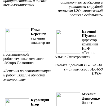
приоритетность и оценка
отмывочные жидкости и
технологичности»
установка струйной
отмывки L2O, комплексный
подход в действии!»
Илья
Евгений
Береснев
Шулика
ведущий
директор
инженер по
компании
НТФ
«Техно-
промышленной
Альянс Электроникс»
робототехнике компании
«Макро Солюшнс»
«Пайка и ремонт BGA на ИК
станциях серии ИК-650
«Решения по автоматизации
ПРО»
и роботизации в области
электроники»
Михаил
Денисенко
Курындин
бизнес-
Егор