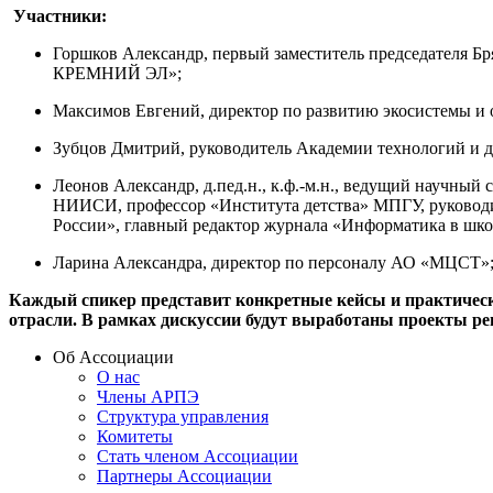
Участники:
Горшков Александр, первый заместитель председателя Б
КРЕМНИЙ ЭЛ»;
Максимов Евгений, директор по развитию экосистемы 
Зубцов Дмитрий, руководитель Академии технологий и 
Леонов Александр, д.пед.н., к.ф.-м.н., ведущий научн
НИИСИ, профессор «Института детства» МПГУ, руководи
России», главный редактор журнала «Информатика в шко
Ларина Александра, директор по персоналу АО «МЦСТ»
Каждый спикер представит конкретные кейсы и практическ
отрасли. В рамках дискуссии будут выработаны проекты р
Об Ассоциации
О нас
Члены АРПЭ
Структура управления
Комитеты
Стать членом Ассоциации
Партнеры Ассоциации