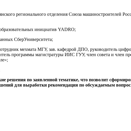
рянского регионального отделения Союза машиностроителей Ро
и образовательных инициатив YADRO;
данных СберУниверситета;
ый сотрудник мехмата МГУ, зав. кафедрой ДПО, руководитель ц
тель программы магистратуры ИИС ГУУ, член совета и член пр
ле»;
;
ие решения по заявленной тематике, что позволит сформиро
ешений для выработки рекомендация по обсуждаемым вопрос