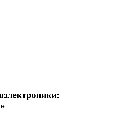
оэлектроники:
в»