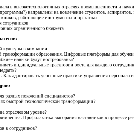
циала в высокотехнологичных отраслях промышленности и наук
рограммы?) направлены на вовлечение студентов, аспирантов,
ускников, работающие инструменты и практики
я сотрудников
словиях ограниченного бюджета
атегии:
й культуры в компании
й трансформации образования. Цифровые платформы для обучен
ибкие» навыки будут востребованы?
аивать индивидуальные траектории роста для каждого сотрудни
недрять?
Как адаптировать успешные практики управления персонала из
дров:
ля разных поколений специалистов?
иях быстрой технологической трансформации?
на отраслевом уровне?
вничества. Профилактика выгорания наставников в процессе р
ов в сотрудников?