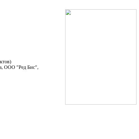
ктов)
а, ООО "Ред Бис",