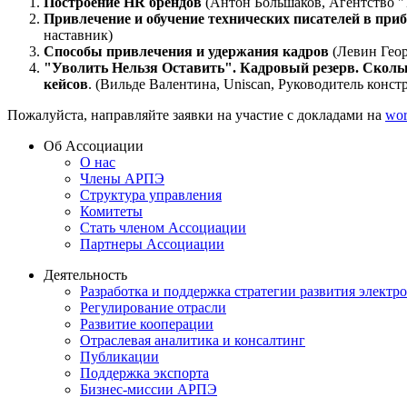
Построение HR брендов
(Антон Большаков, Агентство "
Привлечение и обучение технических писателей в при
наставник)
Способы привлечения и удержания кадров
(Левин Гео
"Уволить Нельзя Оставить". Кадровый резерв. Скольк
кейсов
. (Вильде Валентина, Uniscan, Руководитель конст
Пожалуйста, направляйте заявки на участие с докладами на
wor
Об Ассоциации
О нас
Члены АРПЭ
Структура управления
Комитеты
Стать членом Ассоциации
Партнеры Ассоциации
Деятельность
Разработка и поддержка стратегии развития электр
Регулирование отрасли
Развитие кооперации
Отраслевая аналитика и консалтинг
Публикации
Поддержка экспорта
Бизнес-миссии АРПЭ