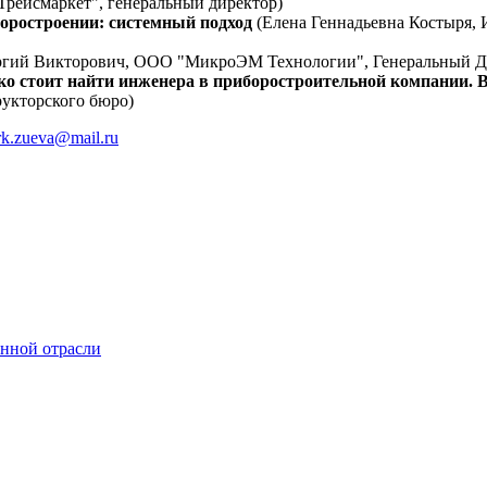
Трейсмаркет", генеральный директор)
боростроении: системный подход
(Елена Геннадьевна Костыря, 
ргий Викторович, ООО "МикроЭМ Технологии", Генеральный Д
о стоит найти инженера в приборостроительной компании. В
рукторского бюро)
k.zueva@mail.ru
онной отрасли