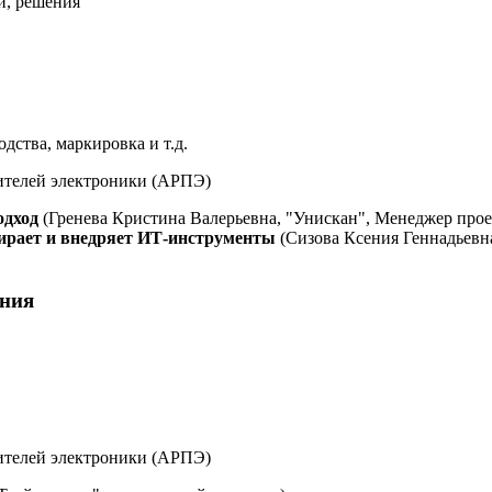
чи, решения
дства, маркировка и т.д.
ителей электроники (АРПЭ)
одход
(Гренева Кристина Валерьевна, "Унискан", Менеджер прое
ирает и внедряет ИТ-инструменты
(Сизова Ксения Геннадьевн
ения
ителей электроники (АРПЭ)