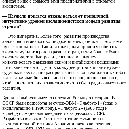
описал выше с совместными предприятиями в открытой
экосистеме.
— Неужели придется отказываться от привычной,
интуитивно удобной изоляционистской модели развития
отрасли?
— Это императив. Более того, развитие производства
аналоговой и аналогово-цифровой электроники — это тоже
путь к открытости. Так или иначе, нам придется собирать
экосистему партнеров из разных стран, и чем больше будет
экосистема, тем быстрее и успешнее мы начнем
конкурировать с американскими и китайскими решениями.
Не исключено, что где-то в конкуренции за влияние нужно
будет даже бесплатно распространять свои технологии, чтобы
«заразить» ими большее число партнеров, но не ради того,
чтобы поставить их в зависимость от себя, а ради совместного
развития.
Бренд «Эльбрус» имеет за плечами большую историю. В
СССР были разработаны супер-ЭВМ «Эльбрус-1» (сдан в
эксплуатацию в 1980 году), «Эльбрус-2» (1985 год) и
«Эльбрус-3» (не был завершен из-за развала СССР).
Разработка велась в Институте точной механики и
вычислительной техники Академии наук в коллективе,
которым в 1953‒1973 годах руководил директор