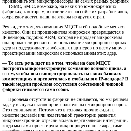
производить эти микропроцессоры на самых разных фабриках
— TSMC, SMIC, возможно, на каких-то южнокорейских
фабриках, к которым, в отличие от российских разработчиков,
сохраняют доступ наши партнеры из других стран.
Речь идет о том, что компания МЦСТ и ей подобные меняют
качество. Они из производителя микросхем превращаются в
IP-вендора, подобно ARM, которая не продает микросхемы —
она продает лицензии на использование микропроцессорных
ядер и поддерживает зарубежных партнеров по всему миру в
проектировании микросхем с использованием этих ядер.
— То есть речь идет не о том, чтобы на базе МЦСТ
построить микроэлектронную компанию полного цикла, а
о том, чтобы она сконцентрировалась на своих базовых
компетенциях и превратилась в глобального IP-вендора? В
такой модели проблема отсутствия собственной чиповой
фабрики снимается сама собой.
— Проблема отсутствия фабрики не снимается, но мы решаем
задачу выпуска высокопроизводительных микропроцессоров.
Это непривычно. Потому что в головах прочно сидит в
качестве целевой или желательной траектории развития
микроэлектронной отрасли модель вертикальной интеграции,
когда мы сами проектируем микропроцессорные ядра, сами
разрабатываем на их основе микропроцессоры и сами их