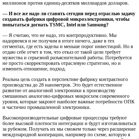
миллионов против единиц-десятков миллиардов долларов.
— И все же надо ли ставить сегодня перед отраслью задачу
создавать фабрики цифровой микроэлектроники, чтобы
попытаться догнать TSMC, Intel или Samsung?
— Я считаю, что не надо, это контрпродуктивно. Мы
надорвемся и не получим в итоге ничего, даже в тех
сегментах, где есть заделы и меньше порог инвестиций. Но я
отдаю себе отчет в том, что отказ от такой цели требует
мужества и серьезной разъяснительной работы. Потребуется
не просто скорректировать отраслевую стратегию, но и
изменить отношение, подход.
Реальна цель создать в перспективе фабрику контрактного
производства до 28 нанометров. Это будет естественное
развитие от аналоговой электроники к производству
смешанных аналогово-цифровых микросхем современного
уровня, которые закроют наиболее важные потребности ОПК
и частично промышленной электроники.
Высокопроизводительные цифровые процессоры требуют
более высокой плотности интеграции и будут изготавливаться
за рубежом. Получать их мы сможем только через расширение
международной кооперации, например по схеме, которую я