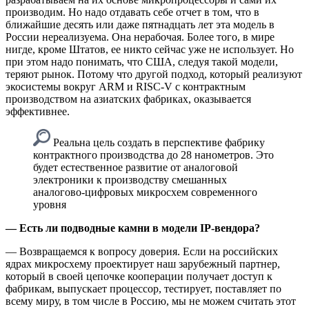
производим. Но надо отдавать себе отчет в том, что в
ближайшие десять или даже пятнадцать лет эта модель в
России нереализуема. Она нерабочая. Более того, в мире
нигде, кроме Штатов, ее никто сейчас уже не использует. Но
при этом надо понимать, что США, следуя такой модели,
теряют рынок. Потому что другой подход, который реализуют
экосистемы вокруг ARM и RISC-V с контрактным
производством на азиатских фабриках, оказывается
эффективнее.
Реальна цель создать в перспективе фабрику
контрактного производства до 28 нанометров. Это
будет естественное развитие от аналоговой
электроники к производству смешанных
аналогово-цифровых микросхем современного
уровня
— Есть ли подводные камни в модели IP-вендора?
— Возвращаемся к вопросу доверия. Если на российских
ядрах микросхему проектирует наш зарубежный партнер,
который в своей цепочке кооперации получает доступ к
фабрикам, выпускает процессор, тестирует, поставляет по
всему миру, в том числе в Россию, мы не можем считать этот