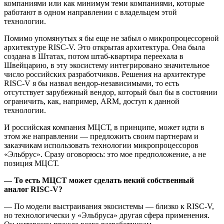
компаниями или как минимум теми компаниями, которые
работают в одном направлении с владельцем этой
технологии.
Помимо упомянутых я бы еще не забыл о микропроцессорной
архитектуре RISC-V. Это открытая архитектура. Она была
создана в Штатах, потом штаб-квартира переехала в
Швейцарию, в эту экосистему интегрировано значительное
число российских разработчиков. Решения на архитектуре
RISC-V я бы назвал вендор-независимыми, то есть
отсутствует зарубежный вендор, который был бы в состоянии
ограничить, как, например, ARM, доступ к данной
технологии.
И российская компания МЦСТ, в принципе, может идти в
этом же направлении — предложить своим партнерам и
заказчикам использовать технологии микропроцессоров
«Эльбрус». Сразу оговорюсь: это мое предположение, а не
позиция МЦСТ.
— То есть МЦСТ может сделать некий собственный
аналог RISC-V?
— По модели выстраивания экосистемы — близко к RISC-V,
но технологически у «Эльбруса» другая сфера применения.