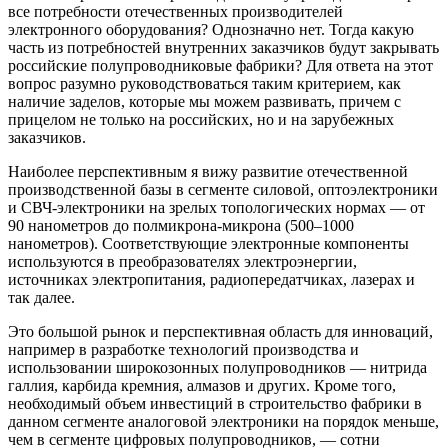
все потребности отечественных производителей
электронного оборудования? Однозначно нет. Тогда какую
часть из потребностей внутренних заказчиков будут закрывать
российские полупроводниковые фабрики? Для ответа на этот
вопрос разумно руководствоваться таким критерием, как
наличие заделов, которые мы можем развивать, причем с
прицелом не только на российских, но и на зарубежных
заказчиков.
Наиболее перспективным я вижу развитие отечественной
производственной базы в сегменте силовой, оптоэлектроники
и СВЧ-электроники на зрелых топологических нормах — от
90 нанометров до полмикрона-микрона (500‒1000
нанометров). Соответствующие электронные компоненты
используются в преобразователях электроэнергии,
источниках электропитания, радиопередатчиках, лазерах и
так далее.
Это большой рынок и перспективная область для инноваций,
например в разработке технологий производства и
использовании широкозонных полупроводников — нитрида
галлия, карбида кремния, алмазов и других. Кроме того,
необходимый объем инвестиций в строительство фабрики в
данном сегменте аналоговой электроники на порядок меньше,
чем в сегменте цифровых полупроводников, — сотни