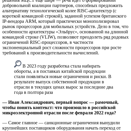
решения МЦСТ еще шире — речь идет о формировании
добровольной коалиции партнеров, способных предложить
альтернативу технологической колее RISC-архитектур (с
короткой командной строкой), заданной успехом британского
IP-вендора ARM, который практически монополизировал
рынок процессоров для мобильных устройств. Дело в том, что
особенности архитектуры «Эльбрус», основанной на длинной
командной строке (VLIW), позволяют преодолеть ряд родовых
ограничений RISC-процессоров, в частности
экспоненциальный рост сложности процессоров при росте
требований к производительности вычислений.
В 2023 году разработка стала набирать
обороты, а в поставках китайской продукции
стали появляться новые ограничения и риски. В
результате выпуск собственной продукции в
отрасли в текущих ценах вырос за последние два
года в полтора раза
— Иван Александрович, первый вопрос — рамочный,
чтобы понять контекст: что произошло в российской
микроэлектронной отрасли после февраля 2022 года?
— Самое главное — санкционные ограничения вынудили
крупнейших поставщиков оборудования начать переход от