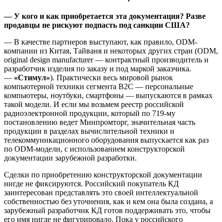
— У кого и как приобретается эта документация? Разве
продавцы не рискуют подпасть под санкции США?
— В качестве партнеров выступают, как правило, ODM-
компании из Китая, Тайваня и некоторых других стран (ODM,
original design manufacturer — контрактный производитель и
разработчик изделия по заказу и под маркой заказчика.
—
«Стимул»
). Практически весь мировой рынок
компьютерной техники сегмента B2C — персональные
компьютеры, ноутбуки, смартфоны — выпускаются в рамках
такой модели. И если мы возьмем реестр российской
радиоэлектронной продукции, который по 719-му
постановлению ведет Минпромторг, значительная часть
продукции в разделах вычислительной техники и
телекоммуникационного оборудования выпускается как раз
по ODM-модели, с использованием конструкторской
документации зарубежной разработки.
Сделки по приобретению конструкторской документации
нигде не фиксируются. Российский покупатель КД
заинтересован представлять это своей интеллектуальной
собственностью без уточнения, как и кем она была создана, а
зарубежный разработчик КД готов поддерживать это, чтобы
его имя нигде не фигурировало. Пока у российского