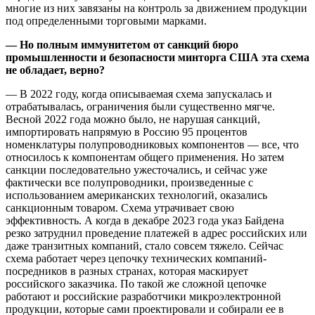
многие из них завязаны на контроль за движением продукции
под определенными торговыми марками.
— Но полным иммунитетом от санкций бюро
промышленности и безопасности минторга США эта схема
не обладает, верно?
— В 2022 году, когда описываемая схема запускалась и
отрабатывалась, ограничения были существенно мягче.
Весной 2022 года можно было, не нарушая санкций,
импортировать напрямую в Россию 95 процентов
номенклатуры полупроводниковых компонентов — все, что
относилось к компонентам общего применения. Но затем
санкции последовательно ужесточались, и сейчас уже
фактически все полупроводники, произведенные с
использованием американских технологий, оказались
санкционным товаром. Схема утрачивает свою
эффективность. А когда в декабре 2023 года указ Байдена
резко затруднил проведение платежей в адрес российских или
даже транзитных компаний, стало совсем тяжело. Сейчас
схема работает через цепочку технических компаний-
посредников в разных странах, которая маскирует
российского заказчика. По такой же сложной цепочке
работают и российские разработчики микроэлектронной
продукции, которые сами проектировали и собирали ее в