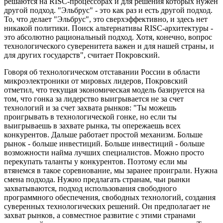
решаются на RISC-процессорах и для решения которых нужен
другой подход. "Эльбрус" - это как раз и есть другой подход.
То, что делает "Эльбрус", это сверхэффективно, и здесь нет
никакой политики. Поиск альтернативы RISC-архитектуры -
это абсолютно рациональный подход. Хотя, конечно, вопрос
технологического суверенитета важен и для нашей страны, и
для других государств", считает Покровский.
Говоря об технологическом отставании России в области
микроэлектроники от мировых лидеров, Покровский
отметил, что текущая экономическая модель базируется на
том, что гонка за лидерство выигрывается не за счет
технологий и за счет захвата рынков: "Ты можешь
проигрывать в технологической гонке, но если ты
выигрываешь в захвате рынка, ты опережаешь всех
конкурентов. Дальше работает простой механизм. Больше
рынок - больше инвестиций. Больше инвестиций - больше
возможности найма лучших специалистов. Можно просто
перекупать таланты у конкурентов. Поэтому если мы
втянемся в такое соревнование, мы заранее проиграли. Нужна
смена подхода. Нужно предлагать странам, чьи рынки
захватываются, подход использования свободного
программного обеспечения, свободных технологий, создания
суверенных технологических решений. Он предполагает не
захват рынков, а совместное развитие с этими странами