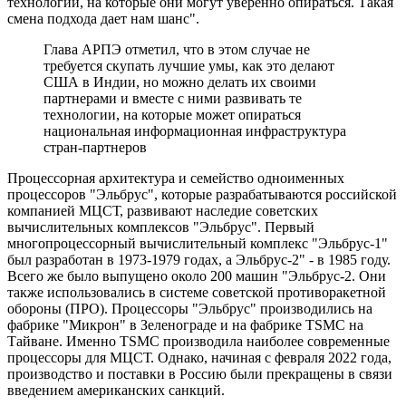
технологий, на которые они могут уверенно опираться. Такая
смена подхода дает нам шанс".
Глава АРПЭ отметил, что в этом случае не
требуется скупать лучшие умы, как это делают
США в Индии, но можно делать их своими
партнерами и вместе с ними развивать те
технологии, на которые может опираться
национальная информационная инфраструктура
стран-партнеров
Процессорная архитектура и семейство одноименных
процессоров "Эльбрус", которые разрабатываются российской
компанией МЦСТ, развивают наследие советских
вычислительных комплексов "Эльбрус". Первый
многопроцессорный вычислительный комплекс "Эльбрус-1"
был разработан в 1973-1979 годах, а Эльбрус-2" - в 1985 году.
Всего же было выпущено около 200 машин "Эльбрус-2. Они
также использовались в системе советской противоракетной
обороны (ПРО). Процессоры "Эльбрус" производились на
фабрике "Микрон" в Зеленограде и на фабрике TSMC на
Тайване. Именно TSMC производила наиболее современные
процессоры для МЦСТ. Однако, начиная с февраля 2022 года,
производство и поставки в Россию были прекращены в связи
введением американских санкций.