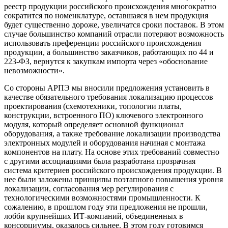
реестр продукции российского происхождения многократно
сократится по номенклатуре, оставшаяся в нем продукция
будет существенно дороже, увеличатся сроки поставок. В этом
случае большинство компаний отрасли потеряют возможность
использовать преференции российского происхождения
продукции, а большинство заказчиков, работающих по 44 и
223-ФЗ, вернутся к закупкам импорта через «обоснование
невозможности».
Со стороны АРПЭ мы вносили предложения установить в
качестве обязательного требования локализацию процессов
проектирования (схемотехники, топологии платы,
конструкции, встроенного ПО) ключевого электронного
модуля, который определяет основной функционал
оборудования, а также требование локализации производства
электронных модулей и оборудования начиная с монтажа
компонентов на плату. На основе этих требований совместно
с другими ассоциациями была разработана прозрачная
система критериев российского происхождения продукции. В
нее были заложены принципы поэтапного повышения уровня
локализации, согласования мер регулирования с
технологическими возможностями промышленности. К
сожалению, в прошлом году эти предложения не прошли,
лобби крупнейших ИТ-компаний, объединенных в
консорциумы, оказалось сильнее. В этом году готовимся