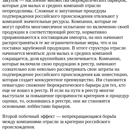
закупок — наслоение множества бюрократических барьеров,
которые для малых и средних компаний отрасли
непреодолимы. Сложные и запутанные процедуры
подтверждения российского происхождения отвлекают у
компаний значительные ресурсы. Компании, которые не
могут пройти многомесячное испытание по включению своей
продукции в соответствующий реестр, нормативно
приравниваются к поставщикам импорта, на них начинают
распространяться те же ограничительные меры, что и на
поставки зарубежной продукции. В итоге структура отрасли
начинается меняться: доля малых и средних компаний
сокращается, доля крупнейших увеличивается. Компании,
которые включили свою продукцию в реестр, начинают
сознательно или невольно рассматривать свои затраты на
подтверждение российского происхождения как инвестицию,
которая создает конкурентное преимущество. Им становится
невыгодно снижение бюрократического барьера для тех, кто
еще не вошел в реестр. И если на пути в реестр многие
выступали за повышение прозрачности критериев и процедур
оценки, то, освоившись в реестре, они же становятся
основными лоббистами барьеров.
Второй побочный эффект — непрекращающаяся борьба
между компаниями отрасли за критерии российского
происхождения.