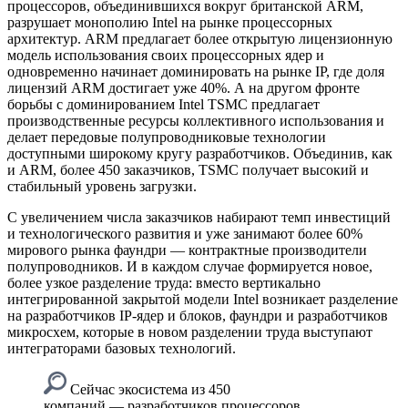
процессоров, объединившихся вокруг британской ARM,
разрушает монополию Intel на рынке процессорных
архитектур. ARM предлагает более открытую лицензионную
модель использования своих процессорных ядер и
одновременно начинает доминировать на рынке IP, где доля
лицензий ARM достигает уже 40%. А на другом фронте
борьбы с доминированием Intel TSMC предлагает
производственные ресурсы коллективного использования и
делает передовые полупроводниковые технологии
доступными широкому кругу разработчиков. Объединив, как
и ARM, более 450 заказчиков, TSMC получает высокий и
стабильный уровень загрузки.
С увеличением числа заказчиков набирают темп инвестиций
и технологического развития и уже занимают более 60%
мирового рынка фаундри — контрактные производители
полупроводников. И в каждом случае формируется новое,
более узкое разделение труда: вместо вертикально
интегрированной закрытой модели Intel возникает разделение
на разработчиков IP-ядер и блоков, фаундри и разработчиков
микросхем, которые в новом разделении труда выступают
интеграторами базовых технологий.
Сейчас экосистема из 450
компаний — разработчиков процессоров,