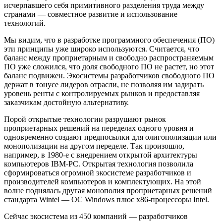
исчерпавшего себя примитивного разделения труда между
странами — совместное развитие и использование
технологий.
Мы видим, что в разработке программного обеспечения (ПО)
эти принципы уже широко используются. Считается, что
баланс между проприетарным и свободно распространяемым
ПО уже сложился, что доля свободного ПО не растет, но этот
баланс подвижен. Экосистемы разработчиков свободного ПО
держат в тонусе лидеров отрасли, не позволяя им задирать
уровень ренты с контролируемых рынков и предоставляя
заказчикам достойную альтернативу.
Порой открытые технологии разрушают рынок
проприетарных решений на переделах одного уровня и
одновременно создают предпосылки для олигополизации или
монополизации на другом переделе. Так произошло,
например, в 1980-е с внедрением открытой архитектуры
компьютеров IBM-PC. Открытая технология позволила
сформироваться огромной экосистеме разработчиков и
производителей компьютеров и комплектующих. На этой
волне поднялась другая монополия проприетарных решений
стандарта Wintel — ОС Windows плюс х86-процессоры Intel.
Сейчас экосистема из 450 компаний — разработчиков