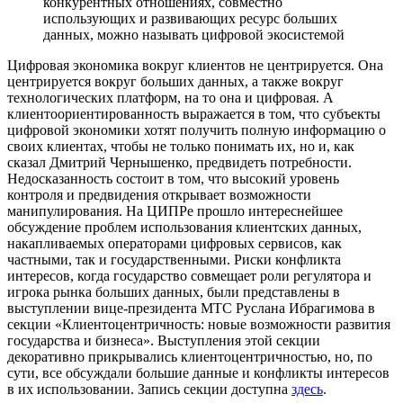
конкурентных отношениях, совместно
использующих и развивающих ресурс больших
данных, можно называть цифровой экосистемой
Цифровая экономика вокруг клиентов не центрируется. Она
центрируется вокруг больших данных, а также вокруг
технологических платформ, на то она и цифровая. А
клиентоориентированность выражается в том, что субъекты
цифровой экономики хотят получить полную информацию о
своих клиентах, чтобы не только понимать их, но и, как
сказал Дмитрий Чернышенко, предвидеть потребности.
Недосказанность состоит в том, что высокий уровень
контроля и предвидения открывает возможности
манипулирования. На ЦИПРе прошло интереснейшее
обсуждение проблем использования клиентских данных,
накапливаемых операторами цифровых сервисов, как
частными, так и государственными. Риски конфликта
интересов, когда государство совмещает роли регулятора и
игрока рынка больших данных, были представлены в
выступлении вице-президента МТС Руслана Ибрагимова в
секции «Клиентоцентричность: новые возможности развития
государства и бизнеса». Выступления этой секции
декоративно прикрывались клиентоцентричностью, но, по
сути, все обсуждали большие данные и конфликты интересов
в их использовании. Запись секции доступна
здесь
.