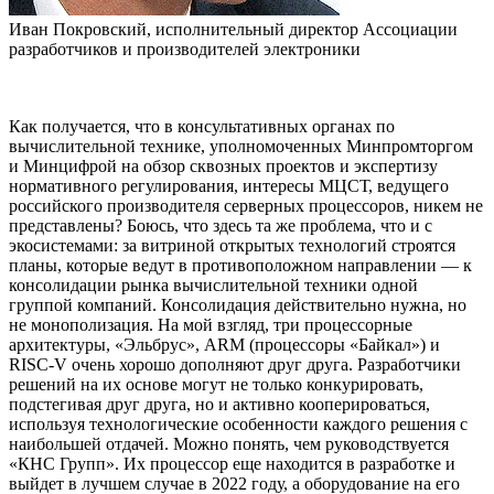
Иван Покровский, исполнительный директор Ассоциации
разработчиков и производителей электроники
Как получается, что в консультативных органах по
вычислительной технике, уполномоченных Минпромторгом
и Минцифрой на обзор сквозных проектов и экспертизу
нормативного регулирования, интересы МЦСТ, ведущего
российского производителя серверных процессоров, никем не
представлены? Боюсь, что здесь та же проблема, что и с
экосистемами: за витриной открытых технологий строятся
планы, которые ведут в противоположном направлении — к
консолидации рынка вычислительной техники одной
группой компаний. Консолидация действительно нужна, но
не монополизация. На мой взгляд, три процессорные
архитектуры, «Эльбрус», ARM (процессоры «Байкал») и
RISC-V очень хорошо дополняют друг друга. Разработчики
решений на их основе могут не только конкурировать,
подстегивая друг друга, но и активно кооперироваться,
используя технологические особенности каждого решения с
наибольшей отдачей. Можно понять, чем руководствуется
«КНС Групп». Их процессор еще находится в разработке и
выйдет в лучшем случае в 2022 году, а оборудование на его