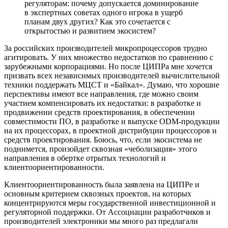
регуляторам: почему допускается доминирование
в экспертных советах одного игрока в ущерб
планам двух других? Как это сочетается с
открытостью и развитием экосистем?
За российских производителей микропроцессоров трудно
агитировать. У них множество недостатков по сравнению с
зарубежными корпорациями. Но после ЦИПРа мне хочется
призвать всех независимых производителей вычислительной
техники поддержать МЦСТ и «Байкал». Думаю, что хорошие
перспективы имеют все направления, где можно своим
участием компенсировать их недостатки: в разработке и
продвижении средств проектирования, в обеспечении
совместимости ПО, в разработке и выпуске ODM-продукции
на их процессорах, в проектной дистрибуции процессоров и
средств проектирования. Боюсь, что, если экосистема не
поднимется, произойдет сквозная «чеболизация» этого
направления в обертке отрытых технологий и
клиентоориентированности.
Клиентоориентированность была заявлена на ЦИПРе и
основным критерием сквозных проектов, на которых
концентрируются меры государственной инвестиционной и
регуляторной поддержки. От Ассоциации разработчиков и
производителей электроники мы много раз предлагали