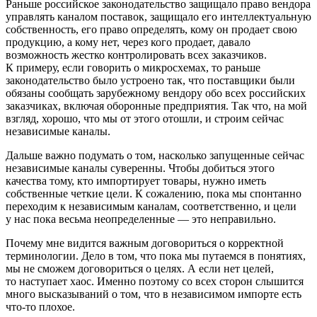
Раньше российское законодательство защищало право вендора
управлять каналом поставок, защищало его интеллектуальную
собственность, его право определять, кому он продает свою
продукцию, а кому нет, через кого продает, давало
возможность жестко контролировать всех заказчиков.
К примеру, если говорить о микросхемах, то раньше
законодательство было устроено так, что поставщики были
обязаны сообщать зарубежному вендору обо всех российских
заказчиках, включая оборонные предприятия. Так что, на мой
взгляд, хорошо, что мы от этого отошли, и строим сейчас
независимые каналы.
Дальше важно подумать о том, насколько запущенные сейчас
независимые каналы суверенны. Чтобы добиться этого
качества тому, кто импортирует товары, нужно иметь
собственные четкие цели. К сожалению, пока мы спонтанно
переходим к независимым каналам, соответственно, и цели
у нас пока весьма неопределенные — это неправильно.
Почему мне видится важным договориться о корректной
терминологии. Дело в том, что пока мы путаемся в понятиях,
мы не сможем договориться о целях. А если нет целей,
то наступает хаос. Именно поэтому со всех сторон слышится
много высказываний о том, что в независимом импорте есть
что-то плохое.