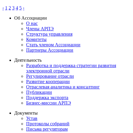
‹
1
2
3
4
5
›
Об Ассоциации
О нас
Члены АРПЭ
Структура управления
Комитеты
Стать членом Ассоциации
Партнеры Ассоциации
Деятельность
Разработка и поддержка стратегии развития
электронной отрасли
Регулирование отрасли
Развитие кооперации
Отраслевая аналитика и консалтинг
Публикации
Поддержка экспорта
Бизнес-миссии АРПЭ
Документы
Устав
Протоколы собраний
Письма регуляторам